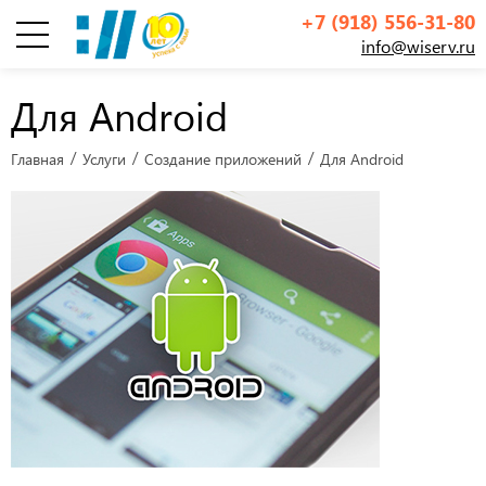
+7 (918) 556-31-80
info@wiserv.ru
Инфографика
Для Android
Главная
Услуги
Создание приложений
Для Android