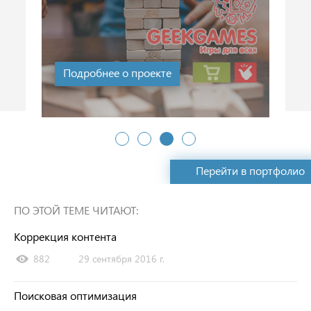
с 2015 г.
Подробнее о проекте
Перейти в портфолио
ПО ЭТОЙ ТЕМЕ ЧИТАЮТ:
Коррекция контента
882
29 сентября 2016 г.
Поисковая оптимизация