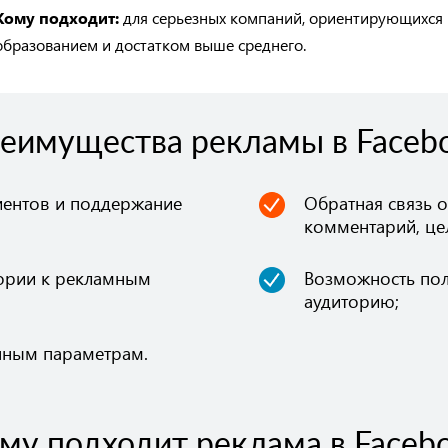
Кому подходит:
для серьезных компаний, ориентирующихся н
образованием и достатком выше среднего.
еимущества рекламы в Faceb
иентов и поддержание
Обратная связь о
комментарий, цел
ории к рекламным
Возможность пол
аудиторию;
анным параметрам.
му подходит реклама в Faceb