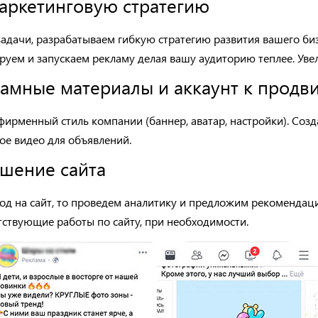
маркетинговую стратегию
задачи,
разрабатываем гибкую стратегию развития вашего би
ируем и запускаем рекламу делая вашу аудитори
ю
тепле
е. Ув
ламные материалы и аккаунт к прод
фирменный стиль компании
(баннер, аватар, настройки)
.
Созд
ое видео
для объявлени
й.
чшение сайта
од на сайт,
то
проведем аналитику и
предложим рекомендаци
тствующие работы по сайту, при необходимости.