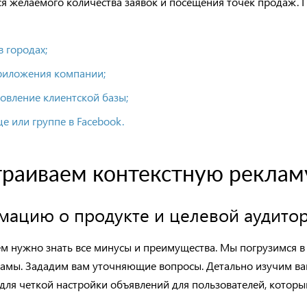
ся желаемого количества заявок и посещения точек продаж. 
в городах;
приложения компании;
овление клиентской базы;
це или группе в
Facebook.
траиваем контекстную реклам
мацию о продукте и целевой аудито
ем нужно знать все минусы и преимущества.
Мы
погрузи
мся
лам
ы
.
З
ада
дим
вам уточняющие вопросы.
Детально изуч
им
ва
для четкой настройки объявлений для пользователей, котор