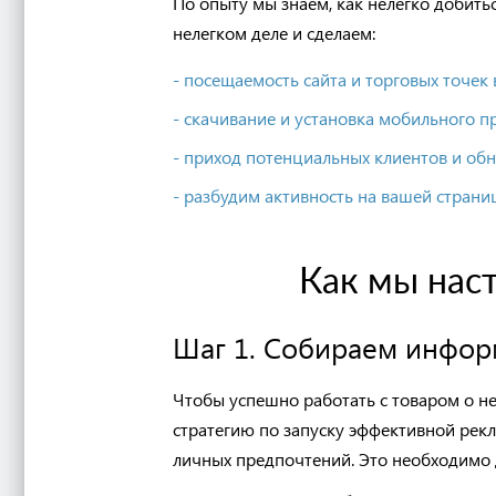
По опыту мы знаем, как нелегко добить
нелегком деле и сделаем:
- посещаемость сайта и торговых точек 
- скачивание и установка мобильного 
- п
риход потенциальных клиентов и
обн
- р
азбуди
м активность на вашей страни
К
ак мы нас
Шаг 1. Собираем инфор
Ч
тобы успешно работать с товаром о н
стратегию по запуску эффективной рек
личны
х
предпочтени
й
.
Это
необходимо