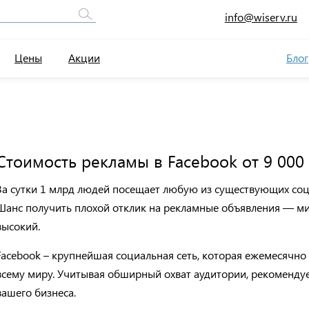
info@wiserv.ru
Цены
Акции
Блог
Стоимость рекламы в Facebook от 9 000 
З
а сутки 1
млрд
людей посещает
любую из существующих
со
Шанс получить плохой отклик на рекламные объявления — 
высокий.
Facebook –
крупнейшая социальная сеть,
которая ежемесячно 
всему миру. Учитывая обширны
й
охват аудитории,
рекоменду
вашего
бизнеса.