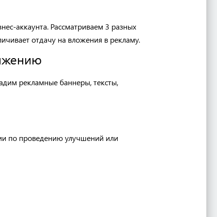
знес-аккаунта.
Рассматриваем 3 разных
еличивает отдачу на вложения в рекламу.
вижению
адим рекламные баннеры, тексты,
и по проведению улучшени
й
или