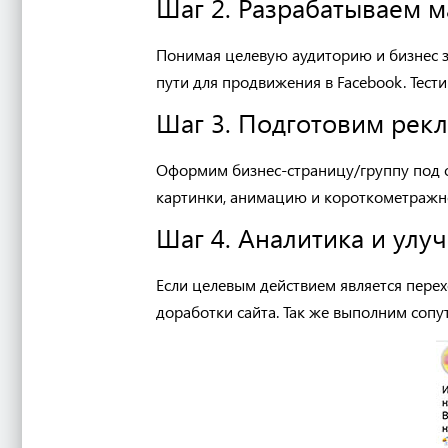
Шаг 2. Разрабатываем 
П
онимая целевую аудиторию и бизнес 
пути д
ля продвижения в
Facebook.
Тест
Шаг 3. Подготовим рек
О
формим бизнес-страницу/группу
под 
картинки, анимацию
и
короткометражн
Шаг 4. Аналитика и улу
Если целевы
м
действи
ем
является перех
доработки сайта.
Так же выполним сопу