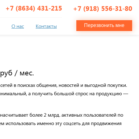
+7 (8634) 431-215
+7 (918) 556-31-80
О нас
Контакты
Перезвонить мне
руб / мес.
ц
с
ет
ей
в поисках общения, новостей и выгодной покупки.
минимальны
й
,
а
получить большой спрос на продукцию —
насчитывает более 2 млрд. активных пользователей по
ем
использовать именно
эту соцсеть для продвижения