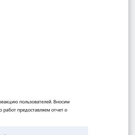
реакцию пользователей. Вносим
ю работ
предоставля
ем
отчет о